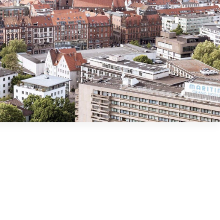
Ludwigsburgo
Magdeburgo
Norsk bokmål
Mainz e Wiesbaden
Mannheim
Čeština
Munique
Münster
Slovenčina
Neu-Ulm
Offenbach am Main
Osnabrück
Ratisbona
Magyar
Ruhrgebiet
Schwäbisch Gmünd
Română
Ulm
Wuppertal
Todas as zonas
ambientais alemãs