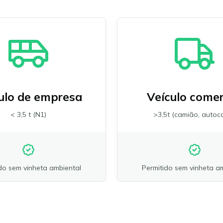
ulo de empresa
Veículo comer
< 3,5 t (N1)
>3,5t (camião, autoca
do sem vinheta ambiental
Permitido sem vinheta a