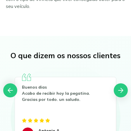
seu veículo.
O que dizem os nossos clientes
Buenos dias
Rec
Acabo de recibir hoy la pegatina.
Han
Gracias por todo. un saludo.
Dis
Gra
Antonio A.