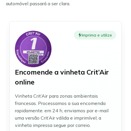
Essen
automóvel passará a ser clara.
Norsk bokmål
Estugarda
Čeština
Francoforte do Meno
Slovenčina
Gelsenkirchen
Hagen
Magyar
Imprima e utilize
Hamburgo
Română
Hanôver
Heidelberg
Heidenheim
Ilsfeld
Encomende a vinheta Crit’Air
Karlsruhe
online
Leipzig
Leonberg e Hemmingen
Vinheta Crit’Air para zonas ambientais
Limburgo
francesas. Processamos a sua encomenda
Ludwigsburgo
rapidamente: em 24 h, enviamos por e-mail
Magdeburgo
uma versão Crit’Air válida e imprimível; a
Mainz e Wiesbaden
vinheta impressa segue por correio.
Mannheim