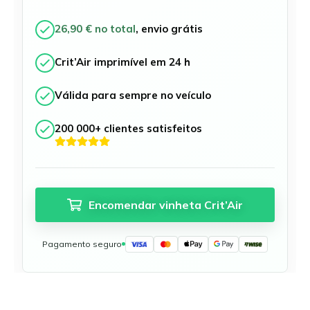
Munique
Münster
26,90 € no total
, envio grátis
Neu-Ulm
Offenbach am Main
Crit’Air imprimível em 24 h
Osnabrück
Ratisbona
Válida para sempre no veículo
Ruhrgebiet
200 000+ clientes satisfeitos
Schwäbisch Gmünd
Ulm
Wuppertal
Todas as zonas ambientais alemãs
Encomendar vinheta Crit’Air
Pagamento seguro