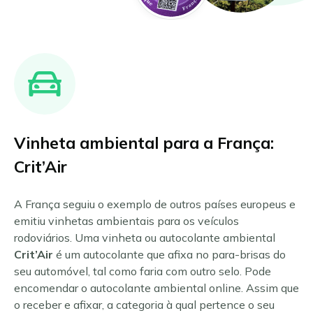
Chambéry
Alta Áustria
Encomendar Umweltplakette
Estrasburgo
Burgenland
Grenoble
Estíria
Lille
Tirol
Lyon
Viena e arredores
English
Marselha
Aachen
Todas as zonas ambientais austríacas
Dansk
Augsburgo
Paris
Vinheta ambiental para a França:
Français
Berlim
Grande Paris
Bona
Toulouse
Italiano
Crit’Air
Bremen
Todas as zonas ambientais francesas
Polski
Colónia
A França seguiu o exemplo de outros países europeus e
Deutsch
Darmstadt
emitiu vinhetas ambientais para os veículos
Dortmund
Nederlands
rodoviários. Uma vinheta ou autocolante ambiental
Dresden
Crit’Air
é um autocolante que afixa no para-brisas do
Español
Duisburgo
seu automóvel, tal como faria com outro selo. Pode
Suomi
Dusseldorf
encomendar o autocolante ambiental online. Assim que
Erfurt
Svenska
o receber e afixar, a categoria à qual pertence o seu