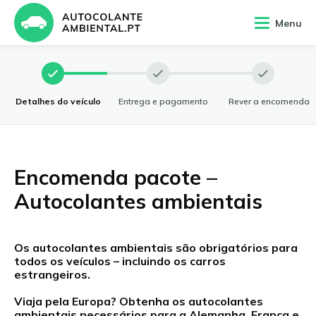
Menu
Detalhes do veículo
Entrega e pagamento
Rever a encomenda
English
Encomenda pacote –
Dansk
Français
Autocolantes ambientais
Italiano
Polski
Os autocolantes ambientais são obrigatórios para
todos os veículos – incluindo os carros
Deutsch
estrangeiros.
Nederlands
Viaja pela Europa? Obtenha os autocolantes
Español
ambientais necessários para a Alemanha, França e