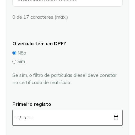
0 de 17 caracteres (máx.)
O veículo tem um DPF?
Não
Sim
Se sim, o filtro de partículas diesel deve constar
no certificado de matrícula.
Primeiro registo
DD
barra
MM