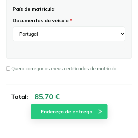
barra
País de matrícula
AAAA
Documentos do veículo
Registration
Quero carregar os meus certificados de matrícula
documents
Total: