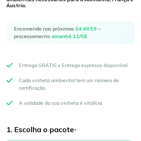
Áustria.
Suomi
Svenska
Encomende nas próximas
04
:
49
:
59
–
Norsk bokmål
processamento
amanhã 11/08
.
Čeština
Slovenčina
Magyar
Entrega GRÁTIS
•
Entrega expresso disponível.
Română
Cada vinheta ambiental tem um número de
Hrvatski
certificação.
Slovenščina
Eesti
A validade da sua vinheta é vitalícia.
Български
Ελληνικά
1. Escolha o pacote
*
Latviešu